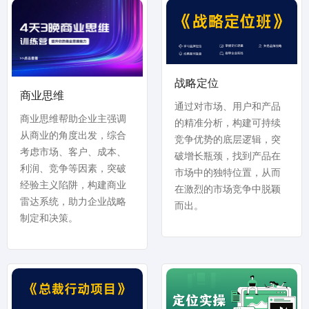
战略定位
商业思维
通过对市场、用户和产品
商业思维帮助企业主强调
的精准分析，构建可持续
从商业的角度出发，综合
竞争优势的底层逻辑，突
考虑市场、客户、成本、
破增长瓶颈，找到产品在
利润、竞争等因素，突破
市场中的独特位置，从而
经验主义陷阱，构建商业
在激烈的市场竞争中脱颖
雷达系统，助力企业战略
而出。
制定和决策。